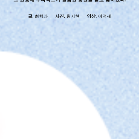
글.
최행좌
사진.
황지현
영상.
이덕재