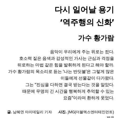
다시 일어날 용기
‘역주행의 신화’
가수 황가람
음악이 우리에게 주는 위로는 컸다.
호소력 짙은 음색과 감성적인 가사는 근심과 걱정을
뒤로하는 마법 같은 힘을 발휘하게 된다고 해야 할까.
가수 황가람의 목소리로 듣는 ‘나는 반딧불’은 그렇게 많은
이들에게 선물같이 다가왔다.
그는 “진심을 다하면 결국 받는다는 것을 알았다.
때문에 무명의 긴 시간을 행복하게 추억할 수 있는
요즘”이라며 환하게 웃었다.
글.
남혜연 마이데일리 기자
사진.
JMG(더블엑스엔터테인먼트)
제공