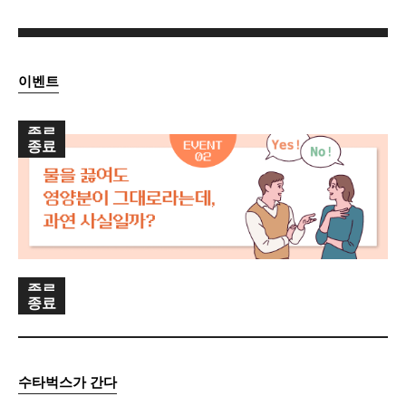
Gallery
Theme Road
Travel Guide
Voice on Road
The Kit
Taste Note
이벤트
종료
종료
종료
종료
수타벅스가 간다