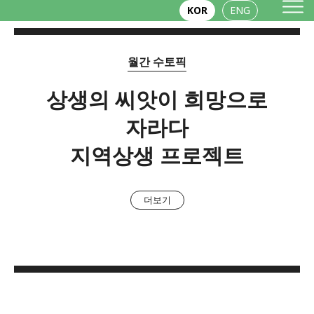
KOR
ENG
월간 수토픽
상생의 씨앗이 희망으로
자라다
지역상생 프로젝트
더보기
초록의 숨결을 닮은 마음의 쉼터
찻잎이 자라는 만큼 향기로운 시간 김완준
자연이 길러낸 봄의 맛
오늘도 나답게 자라는 시간
느림의 미학, 하동
새싹 명소
제다인
일잘러를 위한 쇼핑 리스트
봄나물
더보기
더보기
더보기
더보기
더보기
더보기