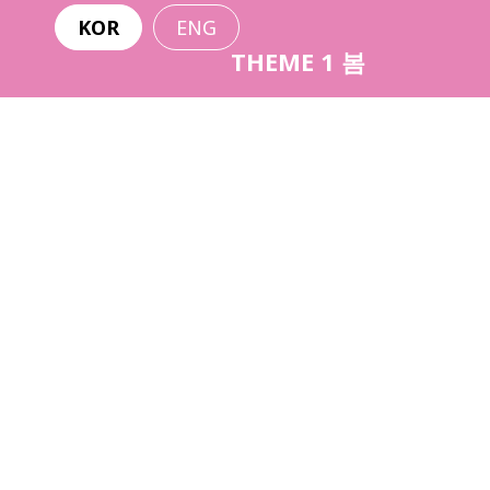
KOR
ENG
THEME 1 봄