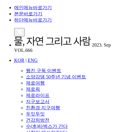
메인메뉴바로가기
본문바로가기
하단메뉴바로가기
2023. Sep
VOL.666
KOR
|
ENG
웹진 구독 이벤트
소양강댐 50주년 기념 이벤트
제로여행
제로픽
제로라이프
지구보고서
친환경 지구여행
두잇두잇
건강처방전
수(水)타벅스가 간다