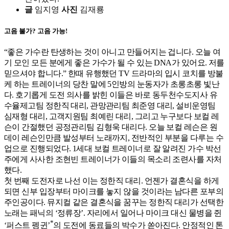
글
임지영
사진
김재룡
고음 불가? 고음 가능!
“좋은 가수란 탄생하는 것이 아니고 만들어지는 겁니다. 오늘 여
기 모인 모든 분에게 좋은 가수가 될 수 있는 DNA가 있어요. 저를
믿으셔야 합니다.” 한때 유행했던 TV 드라마의 입시 코치를 방불
케 하는 트레이너의 당찬 말에 5인방의 눈동자가 초롱초롱 빛난
다. 호기롭게 도전 의사를 밝힌 이들은 바로 동두천수도지사 유
수율제고팀 정한직 대리, 관망관리팀 최준영 대리, 설비운영팀
심재형 대리, 고객지원팀 최예린 대리, 그리고 누구보다 보컬 레
슨이 간절했던 공정관리팀 김형욱 대리다. 오늘 보컬 레슨은 원
데이 레슨인만큼 발성부터 노래까지, 전반적인 부분을 다루는 수
업으로 진행되었다. 1세대 보컬 트레이너로 잘 알려진 가수 박선
주에게 사사한 조현빈 트레이너가 이들의 목소리 조련사를 자처
했다.
첫 번째 도전자로 나선 이는 정한직 대리. 언젠가 결혼식을 하게
되면 신부 입장부터 마이크를 놓지 않을 것이라는 남다른 포부의
주인공이다. 뮤지컬 같은 결혼식을 꿈꾸는 정한직 대리가 선택한
노래는 패닉의 ‘정류장’. 자리에서 일어나 마이크 대신 물병을 쥔
*
‘퍼스트 펭귄’
의 도전에 동료들의 박수가 쏟아진다. 안정적인 톤