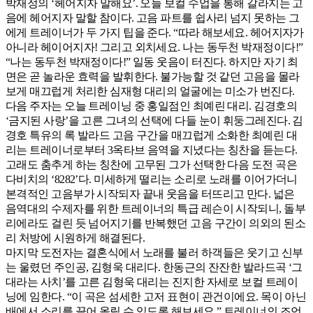
박재정의 ‘헤어지자 말해요’. 오늘 보컬 수업을 통해 갈라지는 고
음에 헤어지자 말할 참이다. 고음 파트를 쉽사리 넘지 못하는 그
에게 트레이너가 두 가지 팁을 준다. “따라 해보세요. 헤어지자가
아니라 헤이어지자! 그리고 외치세요. 나는 동두천 박재정이다!”
“나는 동두천 박재정이다!” 일동 웃음이 터진다. 하지만 자기 최
면은 곧 놀라운 효력을 발휘한다. 불가능할 것 같던 고음을 몰라
보게 매끄럽게 처리한 심재형 대리의 얼굴에는 미소가 번진다.
다음 주자는 오늘 트레이닝 중 홍일점인 최예린 대리. 김경호의
‘금지된 사랑’을 고른 그녀의 선택에 다들 눈이 휘둥그레진다. 김
경호 특유의 록 발라드 고음 구간을 매끄럽게 소화한 최예린 대
리는 트레이너로부터 3옥타브 음역을 지녔다는 칭찬을 듣는다.
고래도 춤추게 하는 칭찬에 고무된 그가 선택한 다음 도전 곡은
다비치의 ‘8282’다. 미세하게 떨리는 소리로 노래를 이어가더니
본격적인 고음부가 시작되자 끝내 웃음을 터뜨리고 만다. 넓은
음역대의 수제자를 위한 트레이너의 특급 레슨이 시작되니, 돌부
리에라도 걸린 듯 넘어지기를 반복했던 고음 구간이 의외의 된소
리 처방에 시원하게 해결된다.
마지막 도전자는 결혼식에서 노래를 불러 하객들은 웃기고 신부
는 울렸던 주인공, 김형욱 대리다. 한동근의 잔잔한 발라드곡 ‘그
대라는 사치’를 고른 김형욱 대리는 진지한 자세로 보컬 트레이
닝에 임한다. “이 곡은 섬세한 고저 표현이 관건이에요. 목이 아닌
배에서 소리를 끌어 올릴 수 있도록 해보세요.” 트레이너의 조언