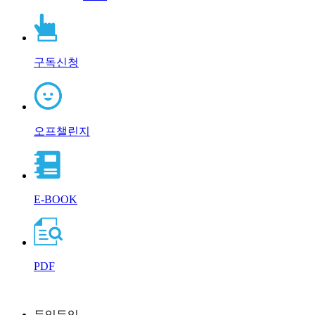
구독신청
오프챌린지
E-BOOK
PDF
두잇두잇