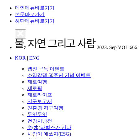
메인메뉴바로가기
본문바로가기
하단메뉴바로가기
2023. Sep VOL.666
KOR
|
ENG
웹진 구독 이벤트
소양강댐 50주년 기념 이벤트
제로여행
제로픽
제로라이프
지구보고서
친환경 지구여행
두잇두잇
건강처방전
수(水)타벅스가 간다
사람이 애쓰지(ESG)