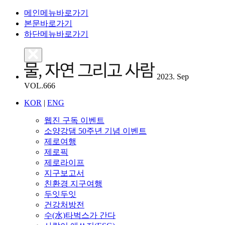
메인메뉴바로가기
본문바로가기
하단메뉴바로가기
2023. Sep
VOL.666
KOR
|
ENG
웹진 구독 이벤트
소양강댐 50주년 기념 이벤트
제로여행
제로픽
제로라이프
지구보고서
친환경 지구여행
두잇두잇
건강처방전
수(水)타벅스가 간다